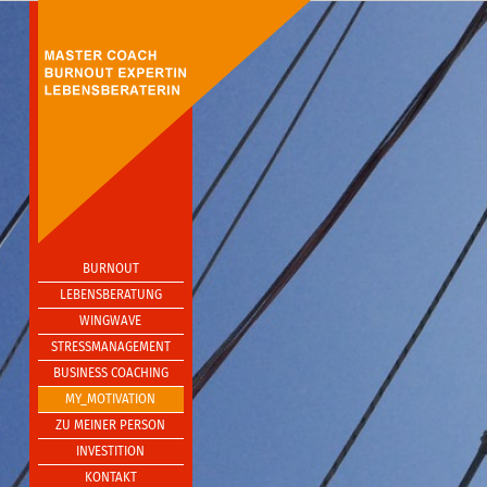
BURNOUT
LEBENSBERATUNG
WINGWAVE
STRESSMANAGEMENT
BUSINESS COACHING
MY_MOTIVATION
ZU MEINER PERSON
INVESTITION
KONTAKT